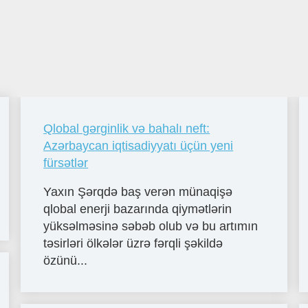
Qlobal gərginlik və bahalı neft:
Azərbaycan iqtisadiyyatı üçün yeni
fürsətlər
Yaxın Şərqdə baş verən münaqişə
qlobal enerji bazarında qiymətlərin
yüksəlməsinə səbəb olub və bu artımın
təsirləri ölkələr üzrə fərqli şəkildə
özünü...