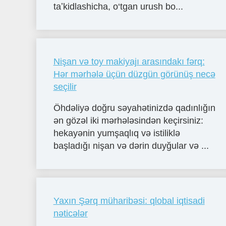
taʼkidlashicha, o‘tgan urush bo...
Nişan və toy makiyajı arasındakı fərq:
Hər mərhələ üçün düzgün görünüş necə
seçilir
Öhdəliyə doğru səyahətinizdə qadınlığın
ən gözəl iki mərhələsindən keçirsiniz:
hekayənin yumşaqlıq və istiliklə
başladığı nişan və dərin duyğular və ...
Yaxın Şərq müharibəsi: qlobal iqtisadi
nəticələr