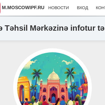
M.MOSCOWIPF.RU
НОВОСТИ
ВХОД
КОН
 Təhsil Mərkəzinə infotur tə