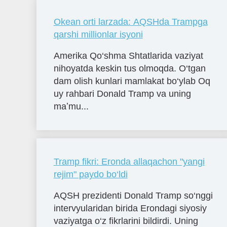
Okean orti larzada: AQSHda Trampga
qarshi millionlar isyoni
Amerika Qo‘shma Shtatlarida vaziyat
nihoyatda keskin tus olmoqda. O‘tgan
dam olish kunlari mamlakat bo‘ylab Oq
uy rahbari Donald Tramp va uning
maʼmu...
Tramp fikri: Eronda allaqachon "yangi
rejim" paydo bo‘ldi
AQSH prezidenti Donald Tramp so‘nggi
intervyularidan birida Erondagi siyosiy
vaziyatga o‘z fikrlarini bildirdi. Uning