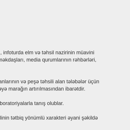
 infoturda elm və təhsil nazirinin müavini
məkdaşları, media qurumlarının rəhbərləri,
anlarının və peşə təhsili alan tələbələr üçün
əyə marağın artırılmasından ibarətdir.
oratoriyalarla tanış olublar.
linin tətbiq yönümlü xarakteri əyani şəkildə