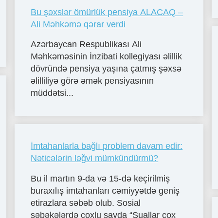
Bu şəxslər ömürlük pensiya ALACAQ –
Ali Məhkəmə qərar verdi
Azərbaycan Respublikası Ali
Məhkəməsinin İnzibati kollegiyası əlillik
dövründə pensiya yaşına çatmış şəxsə
əlilliliyə görə əmək pensiyasının
müddətsi...
İmtahanlarla bağlı problem davam edir:
Nəticələrin ləğvi mümkündürmü?
Bu il martın 9-da və 15-də keçirilmiş
buraxılış imtahanları cəmiyyətdə geniş
etirazlara səbəb olub. Sosial
şəbəkələrdə çoxlu sayda “Suallar çox