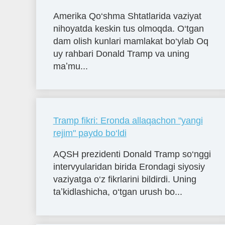
Amerika Qo‘shma Shtatlarida vaziyat
nihoyatda keskin tus olmoqda. O‘tgan
dam olish kunlari mamlakat bo‘ylab Oq
uy rahbari Donald Tramp va uning
maʼmu...
Tramp fikri: Eronda allaqachon "yangi
rejim" paydo bo‘ldi
AQSH prezidenti Donald Tramp so‘nggi
intervyularidan birida Erondagi siyosiy
vaziyatga o‘z fikrlarini bildirdi. Uning
taʼkidlashicha, o‘tgan urush bo...