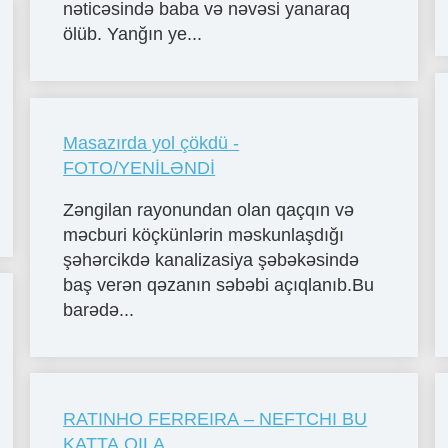
nəticəsində baba və nəvəsi yanaraq
ölüb. Yanğın ye...
Masazırda yol çökdü -
FOTO/YENİLƏNDİ
Zəngilan rayonundan olan qaçqın və
məcburi köçkünlərin məskunlaşdığı
şəhərcikdə kanalizasiya şəbəkəsində
baş verən qəzanın səbəbi açıqlanıb.Bu
barədə...
RATINHO FERREIRA – NEFTCHI BU
KATTA OILA