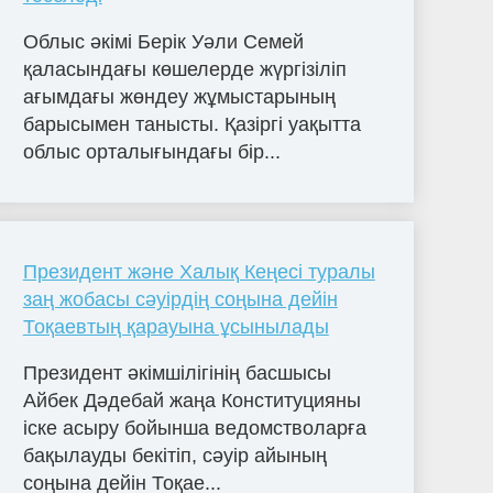
Облыс әкімі Берік Уәли Семей
қаласындағы көшелерде жүргізіліп
ағымдағы жөндеу жұмыстарының
барысымен танысты. Қазіргі уақытта
облыс орталығындағы бір...
Президент және Халық Кеңесі туралы
заң жобасы сәуірдің соңына дейін
Тоқаевтың қарауына ұсынылады
Президент әкімшілігінің басшысы
Айбек Дәдебай жаңа Конституцияны
іске асыру бойынша ведомстволарға
бақылауды бекітіп, сәуір айының
соңына дейін Тоқае...