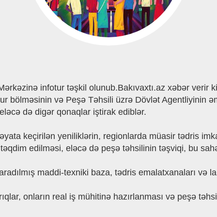
rkəzinə infotur təşkil olunub.Bakıvaxtı.az xəbər verir ki,
tur bölməsinin və Peşə Təhsili üzrə Dövlət Agentliyinin ə
 eləcə də digər qonaqlar iştirak ediblər.
ata keçirilən yeniliklərin, regionlarda müasir tədris imk
 təqdim edilməsi, eləcə də peşə təhsilinin təşviqi, bu sah
aradılmış maddi-texniki baza, tədris emalatxanaları və lab
qlar, onların real iş mühitinə hazırlanması və peşə təhsi