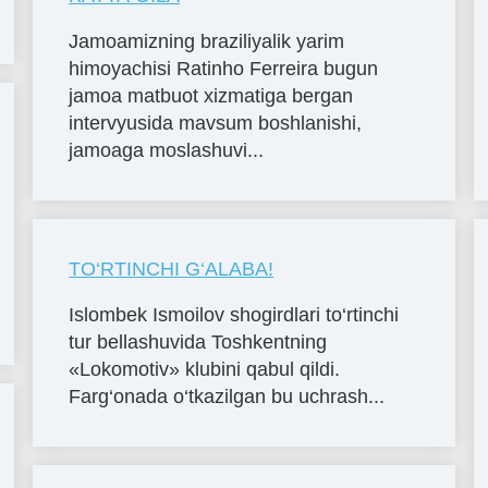
Jamoamizning braziliyalik yarim
himoyachisi Ratinho Ferreira bugun
jamoa matbuot xizmatiga bergan
intervyusida mavsum boshlanishi,
jamoaga moslashuvi...
TO‘RTINCHI G‘ALABA!
Islombek Ismoilov shogirdlari to‘rtinchi
tur bellashuvida Toshkentning
«Lokomotiv» klubini qabul qildi.
Farg‘onada o‘tkazilgan bu uchrash...