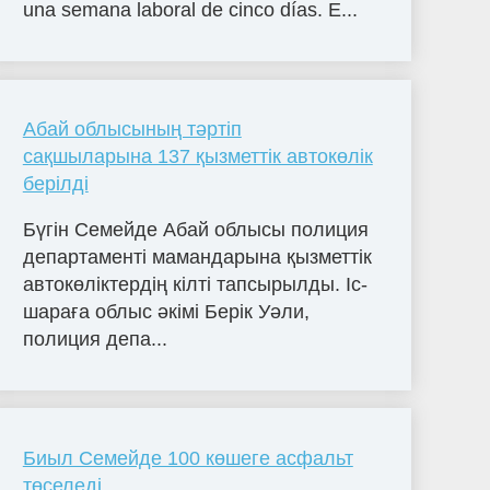
una semana laboral de cinco días. E...
Абай облысының тәртіп
сақшыларына 137 қызметтік автокөлік
берілді
Бүгін Семейде Абай облысы полиция
департаменті мамандарына қызметтік
автокөліктердің кілті тапсырылды. Іс-
шараға облыс әкімі Берік Уәли,
полиция депа...
Биыл Семейде 100 көшеге асфальт
төселеді