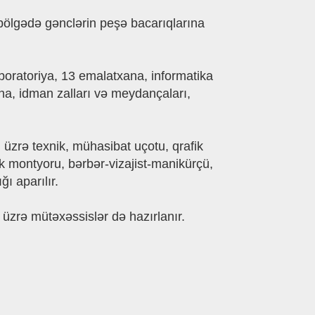
 bölgədə gənclərin peşə bacarıqlarına
aboratoriya, 13 emalatxana, informatika
na, idman zalları və meydançaları,
i üzrə texnik, mühasibat uçotu, qrafik
rik montyoru, bərbər-vizajist-manikürçü,
ı aparılır.
 üzrə mütəxəssislər də hazırlanır.