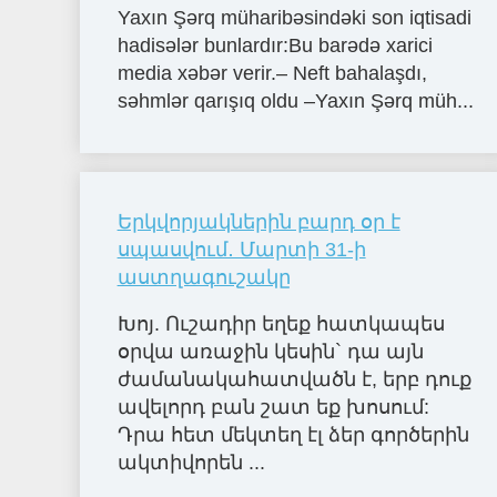
Yaxın Şərq müharibəsindəki son iqtisadi
hadisələr bunlardır:Bu barədə xarici
media xəbər verir.– Neft bahalaşdı,
səhmlər qarışıq oldu –Yaxın Şərq müh...
Երկվորյակներին բարդ օր է
սպասվում․ Մարտի 31-ի
աստղագուշակը
Խոյ. Ուշադիր եղեք հատկապես
օրվա առաջին կեսին` դա այն
ժամանակահատվածն է, երբ դուք
ավելորդ բան շատ եք խոսում:
Դրա հետ մեկտեղ էլ ձեր գործերին
ակտիվորեն ...