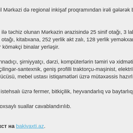
l Mərkəzi də regional inkişaf proqramından irəli gələrək
 ilə təchiz olunan Mərkəzin ərazisində 25 sinif otağı, 3 l
otağı, kitabxana, 252 yerlik akt zalı, 128 yerlik yeməkxa
 köməkçi binalar yerləşir.
adıçı, şirniyyatçı, dərzi, kompüterlərin təmiri və xidmət
lingər-santexnik, geniş profilli traktorçu-maşinist, elekt
rücüsü, mebel ustası istiqamətləri üzrə mütəxəssis hazırlığ
tehsalı üzrə fermer, bitkiçilik, heyvandarlıq və baytarlıq
oxsaylı suallar cavablandırılıb.
кст на
bakivaxti.az
.