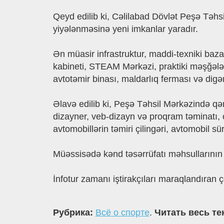
Qeyd edilib ki, Cəlilabad Dövlət Peşə Təhsi
yiyələnməsinə yeni imkanlar yaradır.
Ən müasir infrastruktur, maddi-texniki baza
kabineti, STEAM Mərkəzi, praktiki məşğələ 
avtotəmir binası, maldarlıq ferması və digər
Əlavə edilib ki, Peşə Təhsil Mərkəzində qənn
dizayner, veb-dizayn və proqram təminatı, çi
avtomobillərin təmiri çilingəri, avtomobil sü
Müəssisədə kənd təsərrüfatı məhsullarının is
İnfotur zamanı iştirakçıları maraqlandıran ç
Рубрика:
Всё о спорте
.
Читать весь те