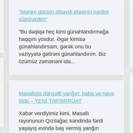
"Mənim gücüm olsaydı eləsinin nəslini
süpürərdim"
"Bu dəqiqə heç kimi günahlandırmağa
haqqım yoxdur. Əgər kimisə
günahlandırsam, gərək onu bu
vəziyyətə gətirəni günahlandırım. Biz
özümüz zəmanəni ida...
Masallıda dəhşətli yanğın: baba və nəvə
öldü – YENİ TƏFƏRRÜAT
Xəbər verdiyimiz kimi, Masallı
rayonunun Qızılağac kəndində fərdi
yaşayış evində baş vermiş yanğın