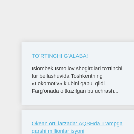
TO‘RTINCHI G‘ALABA!
Islombek Ismoilov shogirdlari to‘rtinchi
tur bellashuvida Toshkentning
«Lokomotiv» klubini qabul qildi.
Farg‘onada o‘tkazilgan bu uchrash...
Okean orti larzada: AQSHda Trampga
qarshi millionlar isyoni