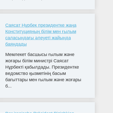
Саясат Нұрбек президентке жаңа
Конституцияның білім мен ғылым
саласындағы әлеуеті жайында
баяндады
Мемлекет басшысы ғылым және
жоғары білім министрі Саясат
Нұрбекті қабылдады. Президентке
ведомство қызметінің басым
бағыттары мен ғылым және жоғары
б...