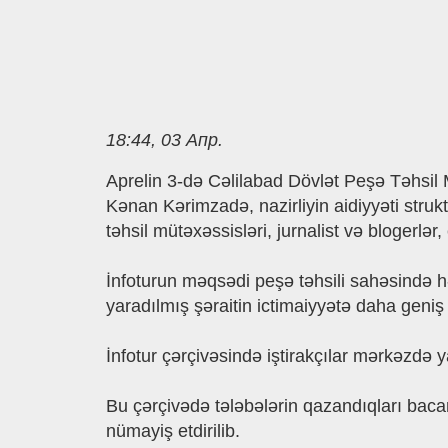
18:44, 03 Апр.
Aprelin 3-də Cəlilabad Dövlət Peşə Təhsil Mə
Kənan Kərimzadə, nazirliyin aidiyyəti struk
təhsil mütəxəssisləri, jurnalist və blogerlər,
İnfoturun məqsədi peşə təhsili sahəsində həy
yaradılmış şəraitin ictimaiyyətə daha geniş
İnfotur çərçivəsində iştirakçılar mərkəzdə y
Bu çərçivədə tələbələrin qazandıqları bacarı
nümayiş etdirilib.