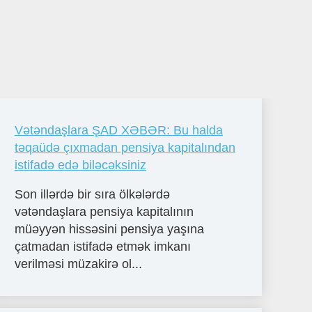
Vətəndaşlara ŞAD XƏBƏR: Bu halda
təqaüdə çıxmadan pensiya kapitalından
istifadə edə biləcəksiniz
Son illərdə bir sıra ölkələrdə
vətəndaşlara pensiya kapitalının
müəyyən hissəsini pensiya yaşına
çatmadan istifadə etmək imkanı
verilməsi müzakirə ol...