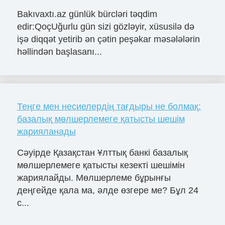
Bakıvaxtı.az günlük bürcləri təqdim
edir:QoçUğurlu gün sizi gözləyir, xüsusilə də
işə diqqət yetirib ən çətin peşəkar məsələlərin
həllindən başlasanı...
Теңге мен несиелердің тағдыры не болмақ:
базалық мөлшерлемеге қатысты шешім
жарияланады
Сәуірде Қазақстан Ұлттық банкі базалық
мөлшерлемеге қатысты кезекті шешімін
жариялайды. Мөлшерлеме бұрынғы
деңгейде қала ма, әлде өзгере ме? Бұл 24
с...