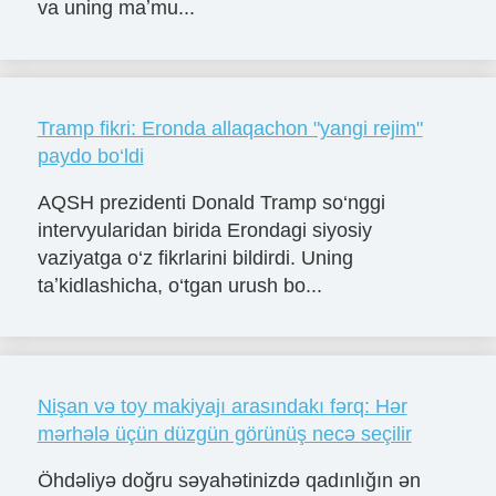
va uning maʼmu...
Tramp fikri: Eronda allaqachon "yangi rejim"
paydo bo‘ldi
AQSH prezidenti Donald Tramp so‘nggi
intervyularidan birida Erondagi siyosiy
vaziyatga o‘z fikrlarini bildirdi. Uning
taʼkidlashicha, o‘tgan urush bo...
Nişan və toy makiyajı arasındakı fərq: Hər
mərhələ üçün düzgün görünüş necə seçilir
Öhdəliyə doğru səyahətinizdə qadınlığın ən