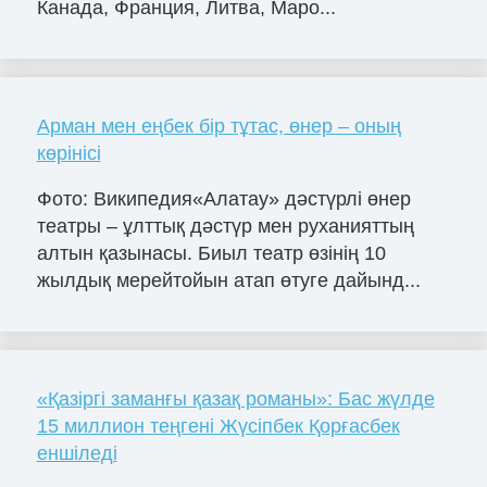
Канада, Франция, Литва, Маро...
Арман мен еңбек бір тұтас, өнер – оның
көрінісі
Фото: Википедия«Алатау» дәстүрлі өнер
театры – ұлттық дәстүр мен руханияттың
алтын қазынасы. Биыл театр өзінің 10
жылдық мерейтойын атап өтуге дайынд...
«Қазіргі заманғы қазақ романы»: Бас жүлде
15 миллион теңгені Жүсіпбек Қорғасбек
еншіледі