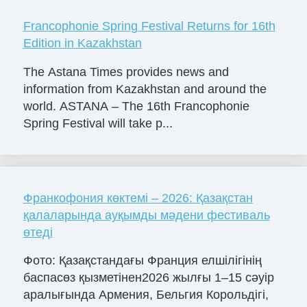
Francophonie Spring Festival Returns for 16th
Edition in Kazakhstan
The Astana Times provides news and
information from Kazakhstan and around the
world. ASTANA – The 16th Francophonie
Spring Festival will take p...
Франкофония көктемі – 2026: Қазақстан
қалаларында ауқымды мәдени фестиваль
өтеді
Фото: Қазақстандағы Франция елшілігінің
баспасөз қызметінен2026 жылғы 1–15 сәуір
аралығында Армения, Бельгия Корольдігі,