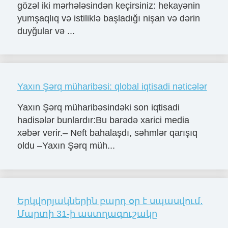
gözəl iki mərhələsindən keçirsiniz: hekayənin
yumşaqlıq və istiliklə başladığı nişan və dərin
duyğular və ...
Yaxın Şərq müharibəsi: qlobal iqtisadi nəticələr
Yaxın Şərq müharibəsindəki son iqtisadi
hadisələr bunlardır:Bu barədə xarici media
xəbər verir.– Neft bahalaşdı, səhmlər qarışıq
oldu –Yaxın Şərq müh...
Երկվորյակներին բարդ օր է սպասվում․
Մարտի 31-ի աստղագուշակը