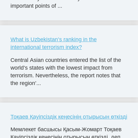
important points of ...
What is Uzbekistan’s ranking in the
international terrorism index?
Central Asian countries entered the list of the
world’s states with the lowest impact from
terrorism. Nevertheless, the report notes that
the region’...
Тоқаев Қауіпсіздік кеңесінің отырысын өткізді
Мемлекет басшысы Қаcым-Жомарт Тоқаев
Қауіпсіздік кеңесінің отырысын өткізді, деп