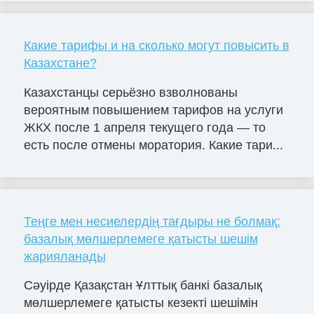
Какие тарифы и на сколько могут повысить в
Казахстане?
Казахстанцы серьёзно взволнованы
вероятным повышением тарифов на услуги
ЖКХ после 1 апреля текущего года — то
есть после отмены моратория. Какие тари...
Теңге мен несиелердің тағдыры не болмақ:
базалық мөлшерлемеге қатысты шешім
жарияланады
Сәуірде Қазақстан Ұлттық банкі базалық
мөлшерлемеге қатысты кезекті шешімін