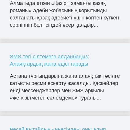
Алматыда өткен «Қазіргі заманғы қазақ
романы» әдеби жобасының қорытынды
салтанаты қазақ әдебиеті үшін көптен күткен
серпіннің белгісіндей әсер қалдыр...
SMS-тегі сілтемеге алданбаңыз:
Алаяқтардың жаңа әдісі тарады
Астана тұрғындарына жаңа алаяқтық тәсілге
қатысты ресми ескерту жасалды. Қаскөйлер
енді мессенджерлер мен SMS арқылы
«жеткізілмеген сәлемдеме» туралы...
Ресей Қытайдың «инеcінде»: оны алып