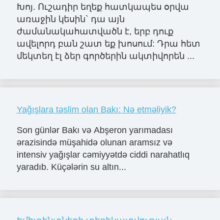
Խոյ. Ուշադիր եղեք հատկապես օրվա
առաջին կեսին` դա այն
ժամանակահատվածն է, երբ դուք
ավելորդ բան շատ եք խոսում: Դրա հետ
մեկտեղ էլ ձեր գործերին ակտիվորեն ...
Yağışlara təslim olan Bakı: Nə etməliyik?
Son günlər Bakı və Abşeron yarımadası
ərazisində müşahidə olunan aramsız və
intensiv yağışlar cəmiyyətdə ciddi narahatlıq
yaradıb. Küçələrin su altın...