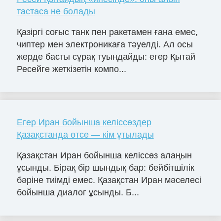
тастаса не болады
Қазіргі соғыс танк пен ракетамен ғана емес,
чиптер мен электроникаға тәуелді. Ал осы
жерде басты сұрақ туындайды: егер Қытай
Ресейге жеткізетін компо...
Егер Иран бойынша келіссөздер
Қазақстанда өтсе — кім ұтылады
Қазақстан Иран бойынша келіссөз алаңын
ұсынды. Бірақ бір шындық бар: бейбітшілік
бәріне тиімді емес. Қазақстан Иран мәселесі
бойынша диалог ұсынды. Б...