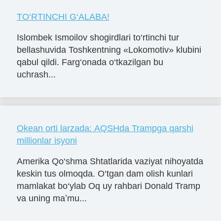
TO‘RTINCHI G‘ALABA!
Islombek Ismoilov shogirdlari to‘rtinchi tur
bellashuvida Toshkentning «Lokomotiv» klubini
qabul qildi. Farg‘onada o‘tkazilgan bu
uchrash...
Okean orti larzada: AQSHda Trampga qarshi
millionlar isyoni
Amerika Qo‘shma Shtatlarida vaziyat nihoyatda
keskin tus olmoqda. O‘tgan dam olish kunlari
mamlakat bo‘ylab Oq uy rahbari Donald Tramp
va uning maʼmu...