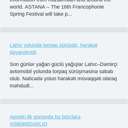
world. ASTANA – The 16th Francophonie
Spring Festival will take p...
Lahıc yolunda torpaq sürüşdü, hərəkət
dayandırıldı
Son günlər yağan güclü yağışlar Lahıc–Dəmirçi
avtomobil yolunda torpaq sürüşməsinə səbəb
olub. Nəticədə yolun hərəkəti müvəqqəti olaraq
məhdudl...
Aprelin ilk günündə bu bürclərə
XƏBƏRDARLIQ