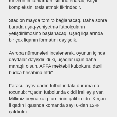
mövcud imkanlardan istifadə edərək, Bayıl
kompleksini təsis etmək fikrindədir.
Stadion mayda təmirə bağlanacaq. Daha sonra
burada uşaq-yeniyetmə futbolçuların
yetişdirilməsinə başlanacaq. Uşaq liqalarında
bir çox liqanın formatını dəyişdik.
Avropa nümunələri incələnərək, oyunun içində
qaydalar dəyişdirildi ki, uşaqlar üçün daha
maraqlı olsun. AFFA məktəbli kubokunu daxili
büdcə hesabına etdi".
Fərəcullayev qadın futbolundakı duruma da
toxunub: "Qadın futbolunda ciddi irəliləyiş var.
Millimiz beynəlxalq turnirinin qalibi oldu. Keçən
il qadın liqasında komanda sayı 6-dan 12-ə
çatdırıldı.