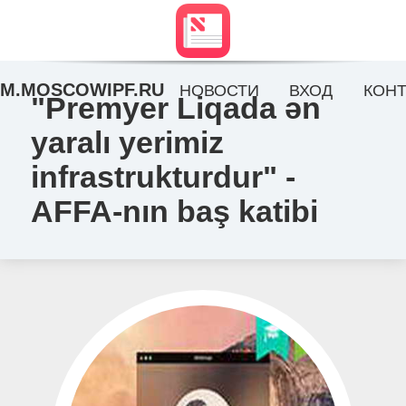
M.MOSCOWIPF.RU
НОВОСТИ
ВХОД
КОНТ
"Premyer Liqada ən
yaralı yerimiz
infrastrukturdur" -
AFFA-nın baş katibi