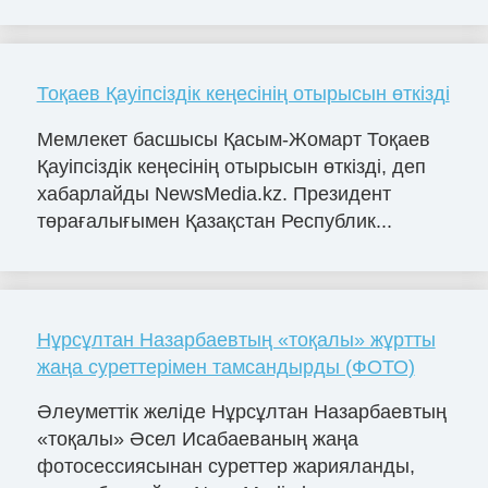
Тоқаев Қауіпсіздік кеңесінің отырысын өткізді
Мемлекет басшысы Қаcым-Жомарт Тоқаев
Қауіпсіздік кеңесінің отырысын өткізді, деп
хабарлайды NewsMedia.kz. Президент
төрағалығымен Қазақстан Республик...
Нұрсұлтан Назарбаевтың «тоқалы» жұртты
жаңа суреттерімен тамсандырды (ФОТО)
Әлеуметтік желіде Нұрсұлтан Назарбаевтың
«тоқалы» Әсел Исабаеваның жаңа
фотосессиясынан суреттер жарияланды,