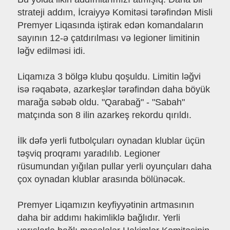
strateji addım, İcraiyyə Komitəsi tərəfindən Misli
Premyer Liqasında iştirak edən komandaların
sayının 12-ə çatdırılması və legioner limitinin
ləğv edilməsi idi.
Liqamıza 3 bölgə klubu qoşuldu. Limitin ləğvi
isə rəqabətə, azarkeşlər tərəfindən daha böyük
marağa səbəb oldu. "Qarabağ" - "Sabah"
matçında son 8 ilin azarkeş rekordu qırıldı.
İlk dəfə yerli futbolçuları oynadan klublar üçün
təşviq proqramı yaradılıb. Legioner
rüsumundan yığılan pullar yerli oyunçuları daha
çox oynadan klublar arasında bölünəcək.
Premyer Liqamızın keyfiyyətinin artmasının
daha bir addımı hakimliklə bağlıdır. Yerli