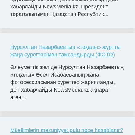
хабарлайды NewsMedia.kz. Президент
төрағалығымен Қазақстан Республик...
Нұрсұлтан Назарбаевтың «тоқалы» жұртты
жаңа суреттерімен тамсандырды (ФОТО)
Әлеуметтік желіде Нұрсұлтан Назарбаевтың
«тоқалы» Әсел Исабаеваның жаңа
фотосессиясынан суреттер жарияланды,
деп хабарлайды NewsMedia.kz ақпарат
аген...
Müəllimlərin məzuniyyət pulu necə hesablanır?