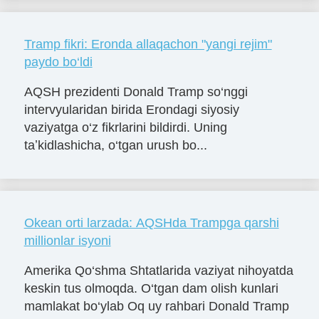
Tramp fikri: Eronda allaqachon "yangi rejim"
paydo bo‘ldi
AQSH prezidenti Donald Tramp so‘nggi
intervyularidan birida Erondagi siyosiy
vaziyatga o‘z fikrlarini bildirdi. Uning
taʼkidlashicha, o‘tgan urush bo...
Okean orti larzada: AQSHda Trampga qarshi
millionlar isyoni
Amerika Qo‘shma Shtatlarida vaziyat nihoyatda
keskin tus olmoqda. O‘tgan dam olish kunlari
mamlakat bo‘ylab Oq uy rahbari Donald Tramp