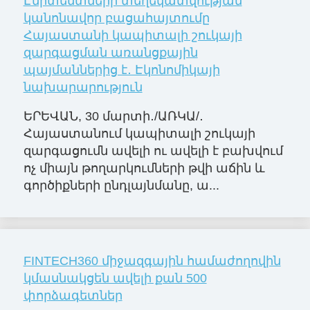
Էմիտենտների տեղեկատվության
կանոնավոր բացահայտումը
Հայաստանի կապիտալի շուկայի
զարգացման առանցքային
պայմաններից է․ Էկոնոմիկայի
նախարարություն
ԵՐԵՎԱՆ, 30 մարտի․/ԱՌԿԱ/․
Հայաստանում կապիտալի շուկայի
զարգացումն ավելի ու ավելի է բախվում
ոչ միայն թողարկումների թվի աճին և
գործիքների ընդլայնմանը, ա...
FINTECH360 միջազգային համաժողովին
կմասնակցեն ավելի քան 500
փորձագետներ