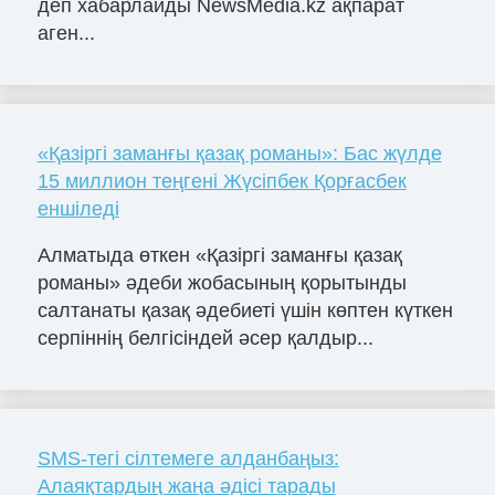
деп хабарлайды NewsMedia.kz ақпарат
аген...
«Қазіргі заманғы қазақ романы»: Бас жүлде
15 миллион теңгені Жүсіпбек Қорғасбек
еншіледі
Алматыда өткен «Қазіргі заманғы қазақ
романы» әдеби жобасының қорытынды
салтанаты қазақ әдебиеті үшін көптен күткен
серпіннің белгісіндей әсер қалдыр...
SMS-тегі сілтемеге алданбаңыз:
Алаяқтардың жаңа әдісі тарады