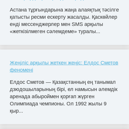
Астана тұрғындарына жаңа алаяқтық тәсілге
қатысты ресми ескерту жасалды. Қаскөйлер
енді мессенджерлер мен SMS арқылы
«жеткізілмеген сәлемдеме» туралы...
Жеңіліс арқылы жеткен жеңіс: Елдос Сметов
феномені
Елдос Сметов — Қазақстанның ең танымал
дзюдошыларының бірі, ел намысын әлемдік
аренада абыроймен қорғап жүрген
Олимпиада чемпионы. Ол 1992 жылы 9
қыр...