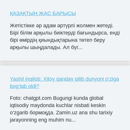
ҚАЗАҚТЫҢ ЖАС БАРЫСЫ
Жетістікке әр адам әртүрлі жолмен жетеді.
Бірі білім арқылы биіктерді бағындырса, енді
бірі өмірдің қиындықтарына төтеп беру
арқылы шыңдалады. Ал бүг...
Yashil inqilob: Xitoy qanday qilib dunyoni o‘ziga
bog‘lab oldi?
Foto: chatgpt.com Bugungi kunda global
iqtisodiy maydonda kuchlar nisbati keskin
o‘zgarib бормоқда. Zamin.uz ana shu tarixiy
jarayonning eng muhim nu...