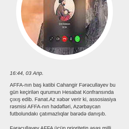
16:44, 03 Апр.
AFFA-nın baş katibi Cahangir Fərəcullayev bu
gün keçirilən qurumun Hesabat Konfransında
çıxış edib. Fanat.Az xəbər verir ki, assosiasiya
rəsmisi AFFA-nın hədəfləri, Azərbaycan
futbolundakı çatımazlıqlar barədə danışıb.
Fərəcullayev AFFA üçün prioritetin əsas milli