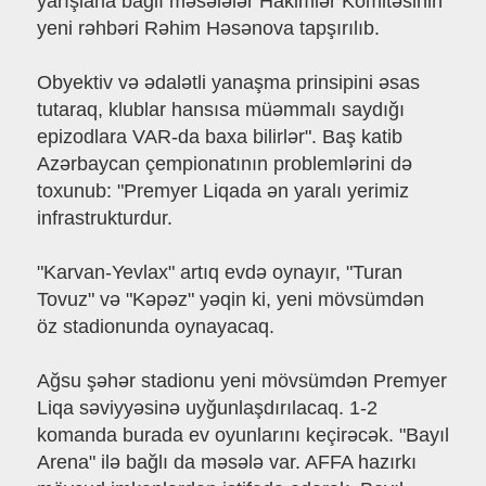
yarışlarla bağlı məsələlər Hakimlər Komitəsinin
yeni rəhbəri Rəhim Həsənova tapşırılıb.
Obyektiv və ədalətli yanaşma prinsipini əsas
tutaraq, klublar hansısa müəmmalı saydığı
epizodlara VAR-da baxa bilirlər". Baş katib
Azərbaycan çempionatının problemlərini də
toxunub: "Premyer Liqada ən yaralı yerimiz
infrastrukturdur.
"Karvan-Yevlax" artıq evdə oynayır, "Turan
Tovuz" və "Kəpəz" yəqin ki, yeni mövsümdən
öz stadionunda oynayacaq.
Ağsu şəhər stadionu yeni mövsümdən Premyer
Liqa səviyyəsinə uyğunlaşdırılacaq. 1-2
komanda burada ev oyunlarını keçirəcək. "Bayıl
Arena" ilə bağlı da məsələ var. AFFA hazırkı