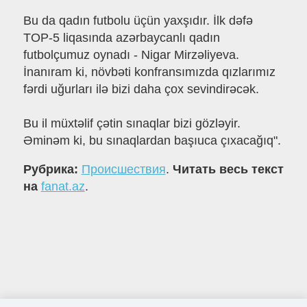
Bu da qadın futbolu üçün yaxşıdır. İlk dəfə
TOP-5 liqasında azərbaycanlı qadın
futbolçumuz oynadı - Nigar Mirzəliyeva.
İnanıram ki, növbəti konfransımızda qızlarımız
fərdi uğurları ilə bizi daha çox sevindirəcək.
Bu il müxtəlif çətin sınaqlar bizi gözləyir.
Əminəm ki, bu sınaqlardan başıuca çıxacağıq".
Рубрика:
Происшествия
.
Читать весь текст
на
fanat.az
.