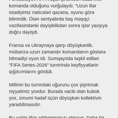
komanda olduğunu vurğulayıb: "Uzun illər
istədiyimiz nəticələri qazana, oyunu görə
bilmirdik. Ötən sentyabrda baş məşqçi
vəzifəsindənki dəyişiklikdən sonra işlər yaxşıya
doğru dəyişdi.
Fransa və Ukraynaya qarşı döyüşkənlik,
mübarizə uzun zamandır komandanın göstərə
bilmədiyi oyun idi. Sumqayıtda təşkil edilən
"FIFA Series-2026" turnirində keyfiyyətlərin
qığılcımlarını gördük.
Millinin bu turnirdəki uğurunu çox şişirtmək
niyyətimiz yoxdur. Burada vacib olan kubok
yox, ümumi hədəf üçün döyüşkən kollektivin
yaradıllmasıdır.
Bu yolda ilkin addımlarımızı atmışıq. Daha bir