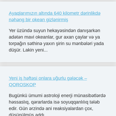
Ayaqlarımızın altında 640 kilometr dərinlikdə
nəhəng bir okean gizlənirmiş
Yer üzündə suyun hekayəsindən danışarkən
adətən mavi okeanlar, gur axan çaylar və ya
torpağın səthinə yaxın şirin su mənbələri yada
düşür. Lakin yeni...
Yeni iş həftəsi onlara uğurlu gələcək –
QOROSKOP
Bugünkü ümumi astroloji enerji münasibətlərdə
həssaslıq, qərarlarda isə soyuqqanlılıq tələb
edir. Gün ərzində ani reaksiyalardan çox,
düşünülmüş addı...