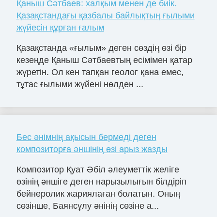
Қаныш Сәтбаев: халқым менен де биік.
Қазақстандағы қазбалы байлықтың ғылыми
жүйесін құрған ғалым
Қазақстанда «ғылым» деген сөздің өзі бір
кезеңде Қаныш Сәтбаевтың есімімен қатар
жүретін. Ол кен тапқан геолог қана емес,
тұтас ғылыми жүйені нөлден ...
Бес әнімнің ақысын бермеді деген
композиторға әншінің өзі арыз жазды
Композитор Қуат Әбіл әлеуметтік желіге
өзінің әншіге деген нарызылығын білдіріп
бейнеролик жариялаған болатын. Оның
сөзінше, Баянсұлу әнінің сөзіне а...