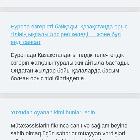
Еуропа өзгерісті байқады: Қазақстанда орыс
тілінің ықпалы әлсіреп келеді — және бұл
енді саясат
Еуропада Қазақстандағы тілдік тепе-теңдік
өзгеріп жатқаны туралы жиі айтыла бастады.
Ондаған жылдар бойы қалаларда басым
болған орыс тілі біртіндеп ө...
Yuxudan oyanan kimi bunları edin
Mütəxəssislərin fikrincə canlı və sağlam beyinə
sahib olmaq üçün səhərlər müəyyən vərdişləri