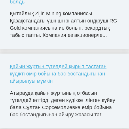
болды
Қытайлық Zijin Mining компаниясы
Қазақстандағы үшінші ірі алтын өндіруші RG
Gold компаниясына ие болып, рекордтық
табыс тапты. Компания өз акционерле...
Қайын жұртын түгелдей қырып тастаған
күдікті өмір бойына бас бостандығынан
айырылуы мүмкін
Атырауда қайын жұртының отбасын
түгелдей өлтірді деген күдікке ілінген күйеу
бала Сұлтан Сәрсемәлиевке өмір бойына
бас бостандығынан айыру жазасы тағ...