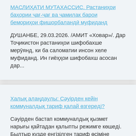
МАСЛИҲАТИ МУТАХАССИС. Растаниҳои
баҳории ҷағ-ҷағ ва ҷамилак барои
бемориҳои фишорбаландӣ муфиданд
ДУШАНБЕ, 29.03.2026. /АМИТ «Ховар»/. Дар
Тоҷикистон растаниҳои шифобахше
мерӯянд, ки ба саломатии инсон хеле
муфиданд. Ин гиёҳҳои шифобахш асосан
дар...
Халық алаңдаулы: Сәуірден кейін
коммуналдық тариф қалай өзгереді?
Сәуірден бастап коммуналдық қызмет
нарығы қайтадан қалыпты режимге көшеді.
Былтыр күзде енгізілген тариф өсіміне