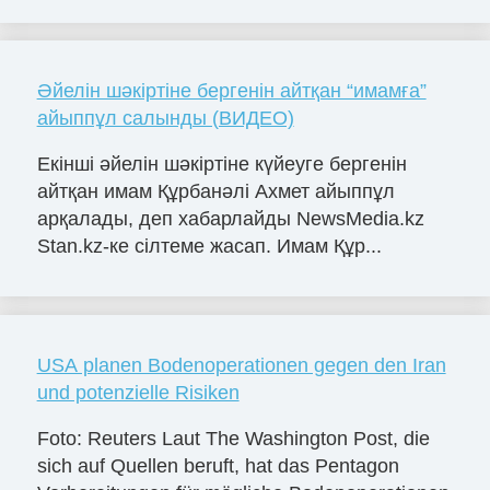
Әйелін шәкіртіне бергенін айтқан “имамға”
айыппұл салынды (ВИДЕО)
Екінші әйелін шәкіртіне күйеуге бергенін
айтқан имам Құрбанәлі Ахмет айыппұл
арқалады, деп хабарлайды NewsMedia.kz
Stan.kz-ке сілтеме жасап. Имам Құр...
USA planen Bodenoperationen gegen den Iran
und potenzielle Risiken
Foto: Reuters Laut The Washington Post, die
sich auf Quellen beruft, hat das Pentagon