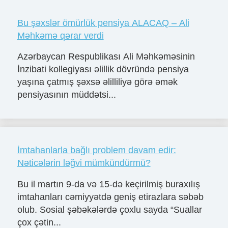
Bu şəxslər ömürlük pensiya ALACAQ – Ali
Məhkəmə qərar verdi
Azərbaycan Respublikası Ali Məhkəməsinin
İnzibati kollegiyası əlillik dövründə pensiya
yaşına çatmış şəxsə əlilliliyə görə əmək
pensiyasının müddətsi...
İmtahanlarla bağlı problem davam edir:
Nəticələrin ləğvi mümkündürmü?
Bu il martın 9-da və 15-də keçirilmiş buraxılış
imtahanları cəmiyyətdə geniş etirazlara səbəb
olub. Sosial şəbəkələrdə çoxlu sayda “Suallar
çox çətin...