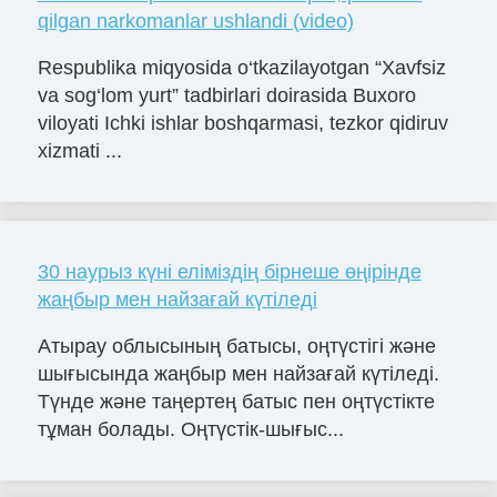
qilgan narkomanlar ushlandi (video)
Respublika miqyosida o‘tkazilayotgan “Xavfsiz
va sog‘lom yurt” tadbirlari doirasida Buxoro
viloyati Ichki ishlar boshqarmasi, tezkor qidiruv
xizmati ...
30 наурыз күні еліміздің бірнеше өңірінде
жаңбыр мен найзағай күтіледі
Атырау облысының батысы, оңтүстігі және
шығысында жаңбыр мен найзағай күтіледі.
Түнде және таңертең батыс пен оңтүстікте
тұман болады. Оңтүстік-шығыс...