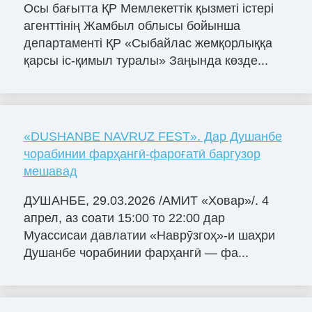
Осы бағытта ҚР Мемлекеттік қызметі істері
агенттінің Жамбыл облысы бойынша
департаменті ҚР «Сыбайлас жемқорлыққа
қарсы іс-қимыл туралы» Заңында көзде...
«DUSHANBE NAVRUZ FEST». Дар Душанбе
чорабинии фарҳангӣ-фароғатӣ баргузор
мешавад
ДУШАНБЕ, 29.03.2026 /АМИТ «Ховар»/. 4
апрел, аз соати 15:00 то 22:00 дар
Муассисаи давлатии «Наврӯзгоҳ»-и шаҳри
Душанбе чорабинии фарҳангӣ — фа...