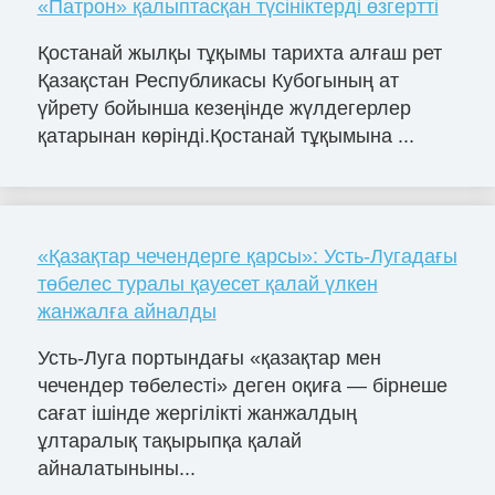
«Патрон» қалыптасқан түсініктерді өзгертті
Қостанай жылқы тұқымы тарихта алғаш рет
Қазақстан Республикасы Кубогының ат
үйрету бойынша кезеңінде жүлдегерлер
қатарынан көрінді.Қостанай тұқымына ...
«Қазақтар чечендерге қарсы»: Усть-Лугадағы
төбелес туралы қауесет қалай үлкен
жанжалға айналды
Усть-Луга портындағы «қазақтар мен
чечендер төбелесті» деген оқиға — бірнеше
сағат ішінде жергілікті жанжалдың
ұлтаралық тақырыпқа қалай
айналатыныны...