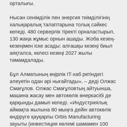
орталығы.
Нысан сенімділік пен энергия тиімділігінің
халықаралық талаптарына толық сәйкес
келеді, 480 серверлік тіректі орналастырып,
130 жаңа жұмыс орнын ашады. Жоба кезең-
кезеңімен іске асады: алғашқы кезеңі биыл
аяқталса, келесі кезеңі 2027 жылы
тәмамдалады.
Бұл Алматының өңірлік IT-хаб ретіндегі
әлеуетін одан әрі нығайтады», – деді Олжас
Смағұлов. Олжас Смағұловтың айтуынша,
машина жасау мен автокөлік өнеркәсібі де
қарқынды дамып келеді. «Индустриялық
аймақта жылына 80 мыңға дейін автокөлік
өндіруге қауқарлы Orbis Manufacturing
зауыты (инвестиция көлемі шамамен 100