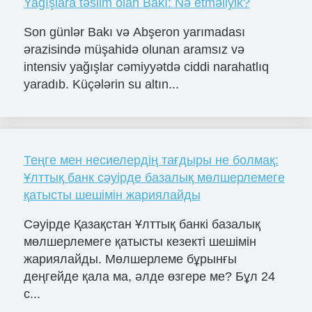
Yağışlara təslim olan Bakı: Nə etməliyik?
Son günlər Bakı və Abşeron yarımadası
ərazisində müşahidə olunan aramsız və
intensiv yağışlar cəmiyyətdə ciddi narahatlıq
yaradıb. Küçələrin su altın...
Теңге мен несиелердің тағдыры не болмақ:
Ұлттық банк сәуірде базалық мөлшерлемеге
қатысты шешімін жариялайды
Сәуірде Қазақстан Ұлттық банкі базалық
мөлшерлемеге қатысты кезекті шешімін
жариялайды. Мөлшерлеме бұрынғы
деңгейде қала ма, әлде өзгере ме? Бұл 24
с...