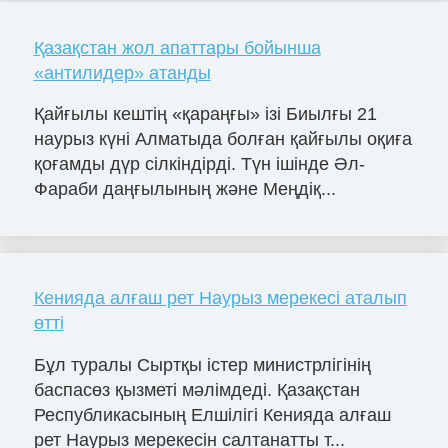
Қазақстан жол апаттары бойынша
«антилидер» атанды
Қайғылы кештің «қараңғы» ізі Биылғы 21
наурыз күні Алматыда болған қайғылы оқиға
қоғамды дүр сілкіндірді. Түн ішінде Әл-
Фараби даңғылының және Меңдіқ...
Кенияда алғаш рет Наурыз мерекесі аталып
өтті
Бұл туралы Сыртқы істер министрлігінің
баспасөз қызметі мәлімдеді. Қазақстан
Республикасының Елшілігі Кенияда алғаш
рет Наурыз мерекесін салтанатты т...