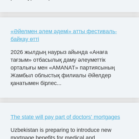
«Әйелмен әлем әдемі» атты фестиваль-
байқау өтті
2026 жылдың наурыз айында «Анаға
тағзым» отбасылық даму әлеуметтік
орталығы мен «AMANAT» партиясының
Жамбыл облыстық филиалы Әйелдер
қанатымен бірлес...
The state will pay part of doctors’ mortgages
Uzbekistan is preparing to introduce new
mortgage benefits for medical and