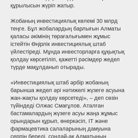
құрылысын жүріп жатыр.
Жобаның инвестициялық көлемі 30 млрд
теңге. Бұл жобалардың барлығын Алматы
қаласы әкімінің төрағалығымен жұмыс
істейтін Өңірлік инвестициялық штаб
үйлестіреді. Мұнда инвесторларға құқықтық
қолдау көрсетіліп, қажетті рәсімдер жедел
түрде мақұлданып отырады.
«Инвестициялық штаб әрбір жобаның
барынша жедел әрі нәтижелі жүзеге асуына
жан-жақты қолдау көрсетеді», – деп сөзін
түйіндеді Олжас Смағұлов. Аталған
бастамалардың жүзеге асуы жаңа жұмыс
орындарын құрып, өнеркәсіп, IT және
фармацевтика салаларының дамуына
серпін береді, сондай-ақ Алматының