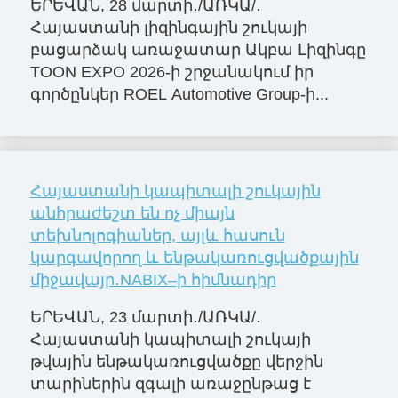
ԵՐԵՎԱՆ, 28 մարտի․/ԱՌԿԱ/․
Հայաստանի լիզինգային շուկայի
բացարձակ առաջատար Ակբա Լիզինգը
TOON EXPO 2026-ի շրջանակում իր
գործընկեր ROEL Automotive Group-ի...
Հայաստանի կապիտալի շուկային
անհրաժեշտ են ոչ միայն
տեխնոլոգիաներ, այլև հասուն
կարգավորող և ենթակառուցվածքային
միջավայր․NABIX–ի հիմնադիր
ԵՐԵՎԱՆ, 23 մարտի․/ԱՌԿԱ/․
Հայաստանի կապիտալի շուկայի
թվային ենթակառուցվածքը վերջին
տարիներին զգալի առաջընթաց է