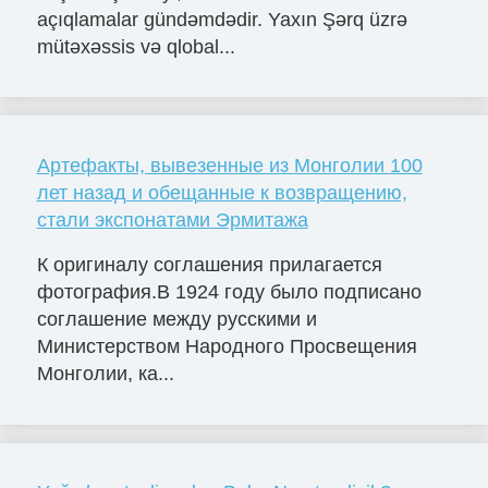
açıqlamalar gündəmdədir. Yaxın Şərq üzrə
mütəxəssis və qlobal...
Артефакты, вывезенные из Монголии 100
лет назад и обещанные к возвращению,
стали экспонатами Эрмитажа
К оригиналу соглашения прилагается
фотография.В 1924 году было подписано
соглашение между русскими и
Министерством Народного Просвещения
Монголии, ка...