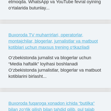
etmoqda. WhatsApp va YouTube fevral oyining
o‘rtalarida butunlay...
Buxoroda TV muharrirlari, operatorlar,
montajchilar, blogerlar, jurnalistlar va matbuot
kotiblari uchun maxsus trening o‘tkaziladi
O‘zbekistonda jurnalist va blogerlar uchun
“Media haftalik” loyihasi boshlanadi
O‘zbekistonda jurnalistlar, blogerlar va matbuot
kotiblarini birlasht...
Buxoroda fuqaroga xonadon ichida “butilka”
bilan zo‘rlik qilish bilan tahdid qilib, pul talab