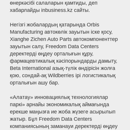
өнеркәсібі салаларын қамтиды, деп
хабарлайды inbusiness.kz сайты.
Негізгі жобалардың қатарында Orbis
Manufacturing автокөлік зауытын іске қосу,
Xianghe Zichen Auto Parts автокомпоненттер
зауытын салу, Freedom Data Centers
деректерді өңдеу орталығын құру,
фармацевтикалық кәсіпорындарды дамыту,
Beta International азық-түлік өндірісін жолға
қою, сондай-ақ Wildberries ірі логистикалық
орталығын ашу бар.
«Алатау» инновациялық технологиялар
паркі» арнайы экономикалық аймағында
ерекше маңызға ие жоба жүзеге асырылып
жатыр. Бұл Freedom Data Centers
компаниясының заманауи деректерді өңдеу