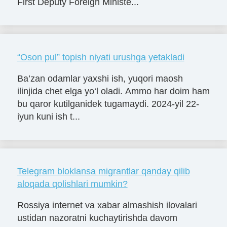
First Deputy Foreign Ministe...
“Oson pul” topish niyati urushga yetakladi
Ba’zan odamlar yaxshi ish, yuqori maosh
ilinjida chet elga yo‘l oladi. Ammo har doim ham
bu qaror kutilganidek tugamaydi. 2024-yil 22-
iyun kuni ish t...
Telegram bloklansa migrantlar qanday qilib
aloqada qolishlari mumkin?
Rossiya internet va xabar almashish ilovalari
ustidan nazoratni kuchaytirishda davom