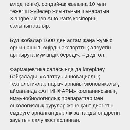
млрд теңге), сондай-ақ жылына 10 млн
тежегіш жүйелер жиынтығын шығаратын
Xianghe Zichen Auto Parts кәсіпорны
салынып жатыр.
Бұл жобалар 1600-ден астам жаңа жұмыс
орнын ашып, өңірдің экспорттық әлеуетін
арттыруға мүмкіндік береді», – деді ол.
Фармацевтика саласында да ілгерілеу
байқалады. «Алатау» инновациялық
технологиялар паркі» арнайы экономикалық
аймағында «АлтИНФАРМ» компаниясының
иммунобиологиялық препараттар мен
онкологиялық аурулар және қант диабетін
емдеуге арналған дәрілік заттарды өндіретін
зауытын салу жоспарланған.