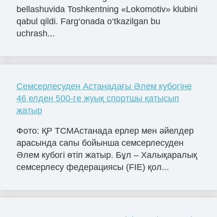
bellashuvida Toshkentning «Lokomotiv» klubini
qabul qildi. Farg‘onada o‘tkazilgan bu
uchrash...
Семсерлесуден Астанадағы Әлем кубогіне
46 елден 500-ге жуық спортшы қатысып
жатыр
Фото: ҚР ТСМАстанада ерлер мен әйелдер
арасында сапы бойынша семсерлесуден
Әлем кубогі өтіп жатыр. Бұл – Халықаралық
семсерлесу федерациясы (FIE) қол...