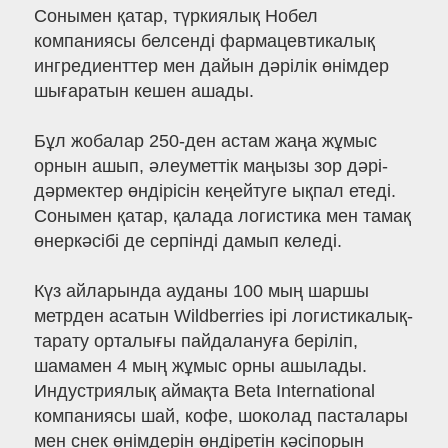
Сонымен қатар, түркиялық Нобел
компаниясы белсенді фармацевтикалық
ингредиенттер мен дайын дәрілік өнімдер
шығаратын кешен ашады.
Бұл жобалар 250-ден астам жаңа жұмыс
орнын ашып, әлеуметтік маңызы зор дәрі-
дәрмектер өндірісін кеңейтуге ықпал етеді.
Сонымен қатар, қалада логистика мен тамақ
өнеркәсібі де серпінді дамып келеді.
Күз айларында ауданы 100 мың шаршы
метрден асатын Wildberries ірі логистикалық-
тарату орталығы пайдалануға беріліп,
шамамен 4 мың жұмыс орны ашылады.
Индустриялық аймақта Beta International
компаниясы шай, кофе, шоколад пасталары
мен снек өнімдерін өндіретін кәсіпорын