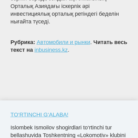
Орталық Азиядағы іскерлік әрі
инвестициялық орталық ретіндегі беделін
нығайта түседі.
Рубрика:
Автомобили и рынки
.
Читать весь
текст на
inbusiness.kz
.
TO‘RTINCHI G‘ALABA!
Islombek Ismoilov shogirdlari to‘rtinchi tur
bellashuvida Toshkentning «Lokomotiv» klubini