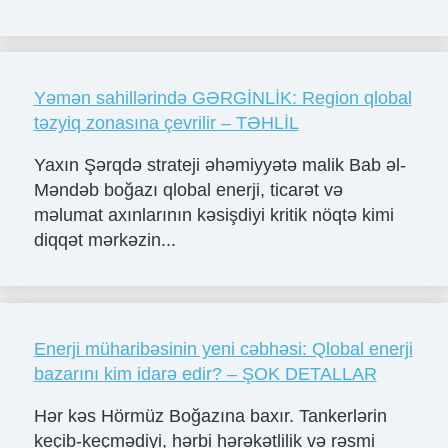
Yəmən sahillərində GƏRGİNLİK: Region qlobal
təzyiq zonasına çevrilir – TƏHLİL
Yaxın Şərqdə strateji əhəmiyyətə malik Bab əl-
Məndəb boğazı qlobal enerji, ticarət və
məlumat axınlarının kəsişdiyi kritik nöqtə kimi
diqqət mərkəzin...
Enerji müharibəsinin yeni cəbhəsi: Qlobal enerji
bazarını kim idarə edir? – ŞOK DETALLAR
Hər kəs Hörmüz Boğazına baxır. Tankerlərin
keçib-keçmədiyi, hərbi hərəkətlilik və rəsmi