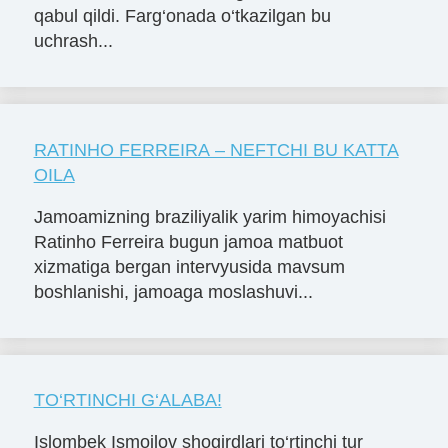
qabul qildi. Farg‘onada o‘tkazilgan bu
uchrash...
RATINHO FERREIRA – NEFTCHI BU KATTA
OILA
Jamoamizning braziliyalik yarim himoyachisi
Ratinho Ferreira bugun jamoa matbuot
xizmatiga bergan intervyusida mavsum
boshlanishi, jamoaga moslashuvi...
TO‘RTINCHI G‘ALABA!
Islombek Ismoilov shogirdlari to‘rtinchi tur