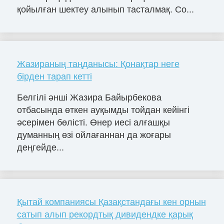
қойылған шектеу алынып тасталмақ. Со...
Жазираның таңданысы: Қонақтар неге
бірден тарап кетті
Белгілі әнші Жазира Байырбекова
отбасында өткен ауқымды тойдан кейінгі
әсерімен бөлісті. Өнер иесі алғашқы
думанның өзі ойлағаннан да жоғары
деңгейде...
Қытай компаниясы Қазақстандағы кен орнын
сатып алып рекордтық дивидендке қарық