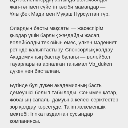
жан-тәнімен сүйетін кәсіби мамандар —
Ұлықбек Мади мен Мұқаш Нұрсұлтан тұр.
Олардың басты мақсаты — жасөспірім
қыздар үшін барлық жағдайды жасап,
волейболды тек ойын емес, үлкен мәдениет
ретінде қалыптастыру. Спонсорлық қолдау
Академияның бастау бұлағы — волейбол
тауарларына арналған танымал Vb_duken
дүкенінен басталған.
Бүгінде бұл дүкен академияның басты
демеушісі болып табылады. Сонымен қатар,
жобаның сапалы дамуына келесі серіктестер
зор қолдау көрсетуде: Talim жекеменшік
мектебі; Irinka газдалған сусындар
компаниясы.