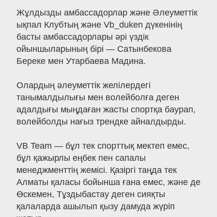
Жұлдызды амбассадорлар және Әлеуметтік
ықпал Клубтың және Vb_duken дүкенінің
басты амбассадорлары әрі үздік
ойыншыларының бірі — Сатынбекова
Береке мен Утарбаева Мадина.
Олардың әлеуметтік желілердегі
танымалдылығы мен волейболға деген
адалдығы мыңдаған жасты спортқа баурап,
волейболды нағыз трендке айналдырды.
VB Team — бұл тек спорттық мектеп емес,
бұл қажырлы еңбек пен сапалы
менеджменттің жемісі. Қазіргі таңда тек
Алматы қаласы бойынша ғана емес, және де
Өскемен, Тұздыбастау деген сияқты
қалаларда ашылып қызу дамуда жүріп