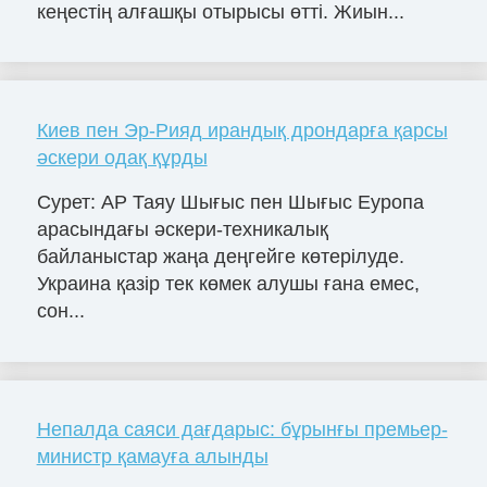
кеңестің алғашқы отырысы өтті. Жиын...
Киев пен Эр-Рияд ирандық дрондарға қарсы
әскери одақ құрды
Сурет: AP Таяу Шығыс пен Шығыс Еуропа
арасындағы әскери-техникалық
байланыстар жаңа деңгейге көтерілуде.
Украина қазір тек көмек алушы ғана емес,
сон...
Непалда саяси дағдарыс: бұрынғы премьер-
министр қамауға алынды