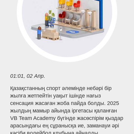
01:01, 02 Апр.
Қазақстанның спорт әлемінде небәрі бір
жылға жетпейтін уақыт ішінде нағыз
сенсация жасаған жоба пайда болды. 2025
жылдың мамыр айында іргетасы қаланған
VB Team Academy бүгінде жасөспірім қыздар
арасындағы ең сұранысқа ие, заманауи әрі
кәсіби волейбол клубына айналды.