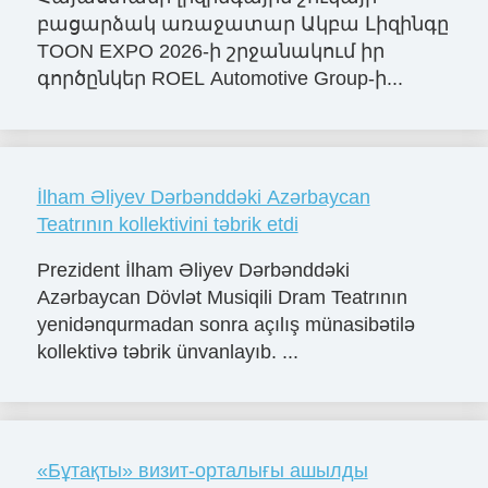
բացարձակ առաջատար Ակբա Լիզինգը
TOON EXPO 2026-ի շրջանակում իր
գործընկեր ROEL Automotive Group-ի...
İlham Əliyev Dərbənddəki Azərbaycan
Teatrının kollektivini təbrik etdi
Prezident İlham Əliyev Dərbənddəki
Azərbaycan Dövlət Musiqili Dram Teatrının
yenidənqurmadan sonra açılış münasibətilə
kollektivə təbrik ünvanlayıb. ...
«Бұтақты» визит-орталығы ашылды