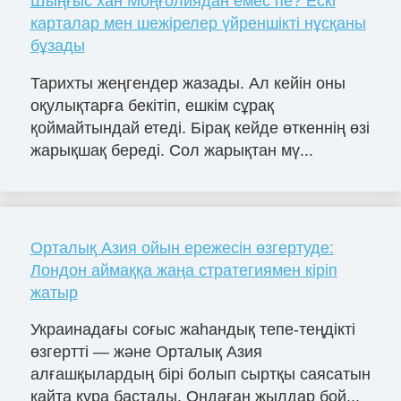
Шыңғыс хан Моңғолиядан емес пе? Ескі
карталар мен шежірелер үйреншікті нұсқаны
бұзады
Тарихты жеңгендер жазады. Ал кейін оны
оқулықтарға бекітіп, ешкім сұрақ
қоймайтындай етеді. Бірақ кейде өткеннің өзі
жарықшақ береді. Сол жарықтан мү...
Орталық Азия ойын ережесін өзгертуде:
Лондон аймаққа жаңа стратегиямен кіріп
жатыр
Украинадағы соғыс жаһандық тепе-теңдікті
өзгертті — және Орталық Азия
алғашқылардың бірі болып сыртқы саясатын
қайта құра бастады. Ондаған жылдар бой...