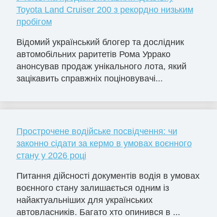
Toyota Land Cruiser 200 з рекордно низьким
пробігом
Відомий український блогер та дослідник
автомобільних раритетів Рома Уррако
анонсував продаж унікального лота, який
зацікавить справжніх поціновувачі...
Прострочене водійське посвідчення: чи
законно сідати за кермо в умовах воєнного
стану у 2026 році
Питання дійсності документів водія в умовах
воєнного стану залишається одним із
найактуальніших для українських
автовласників. Багато хто опинився в ...