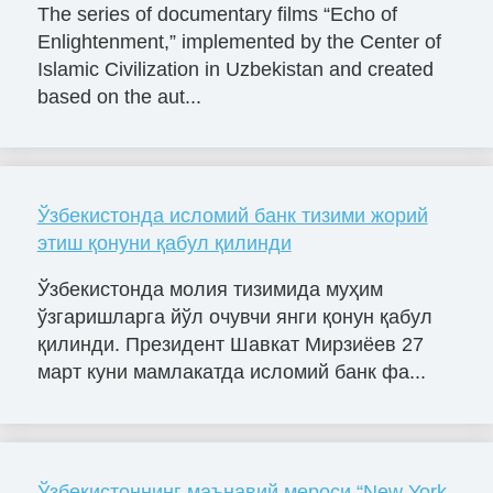
The series of documentary films “Echo of
Enlightenment,” implemented by the Center of
Islamic Civilization in Uzbekistan and created
based on the aut...
Ўзбекистонда исломий банк тизими жорий
этиш қонуни қабул қилинди
Ўзбекистонда молия тизимида муҳим
ўзгаришларга йўл очувчи янги қонун қабул
қилинди. Президент Шавкат Мирзиёев 27
март куни мамлакатда исломий банк фа...
Ўзбекистоннинг маънавий мероси “New York