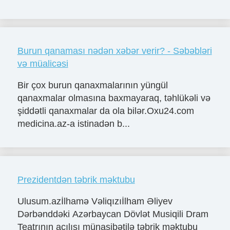
Burun qanaması nədən xəbər verir? - Səbəbləri
və müalicəsi
Bir çox burun qanaxmalarının yüngül
qanaxmalar olmasına baxmayaraq, təhlükəli və
şiddətli qanaxmalar da ola bilər.Oxu24.com
medicina.az-a istinadən b...
Prezidentdən təbrik məktubu
Ulusum.azİlhamə Vəliqızıİlham Əliyev
Dərbənddəki Azərbaycan Dövlət Musiqili Dram
Teatrının açılışı münasibətilə təbrik məktubu