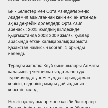
Биік белестер мен Орта Азиядағы жеңіс
Академия ашылғаннан кейін екі ай өткенде-
ақ өз деңгейін дәлелдеді: Орта Азия
аренасы: 2025 жылдың шілдесінде
Қырғызстанда 2008-2009 жылғы қыздар
арасында өткен халықаралық жарыста
Қазақстан намысын қорғап, 1-орынды
иеленді.
Тұрақты жетістік: Клуб ойыншылары Алматы
қаласының чемпионатында және түрлі
турнирлерде үнемі жүлделі орындардан
көрініп, өздерінің мықты дайындығын
көрсетіп келеді.
Негізін қалаушылар және кәсіби бапкерлер
Бұл жетістіктердің артында волейболды