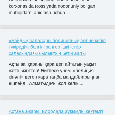
korxonasida Rossiyada noqonuniy bo‘lgan
muhojirlarni aniqlash uchun ...
«Байдың балалары полицияның бетіне келіп
түкіреді»: белгілі заңгер ішкі істер
саласындағы былықтың бетін ашты
Ақты ақ, қараны қара деп айтатын уақыт
жетті, жігіттер! Әйтпесе үнемі «полиция
кінәлі» деген қара таңба маңдайларыңнан
өшпейді. Алматыдағы жол-көлік ...
Астана ажары: Елордада ауқымды көктемгі