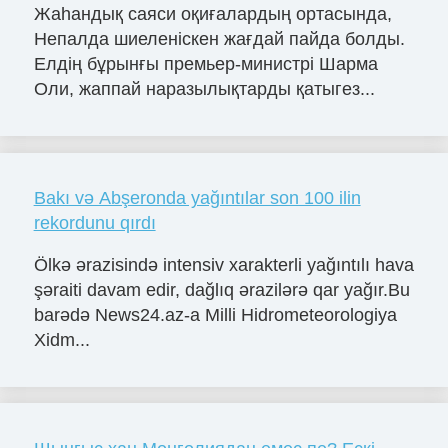
Жаһандық саяси оқиғалардың ортасында,
Непалда шиеленіскен жағдай пайда болды.
Елдің бұрынғы премьер-министрі Шарма
Оли, жаппай наразылықтарды қатыгез...
Bakı və Abşeronda yağıntılar son 100 ilin
rekordunu qırdı
Ölkə ərazisində intensiv xarakterli yağıntılı hava
şəraiti davam edir, dağlıq ərazilərə qar yağır.Bu
barədə News24.az-a Milli Hidrometeorologiya
Xidm...