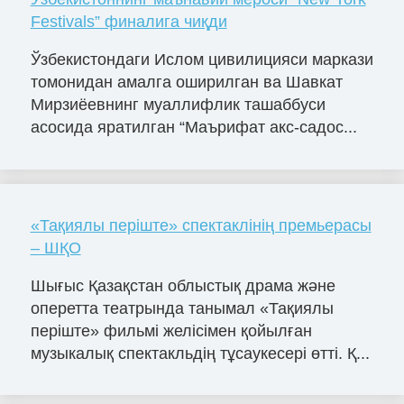
Festivals” финалига чиқди
Ўзбекистондаги Ислом цивилицияси маркази
томонидан амалга оширилган ва Шавкат
Мирзиёевнинг муаллифлик ташаббуси
асосида яратилган “Маърифат акс-садос...
«Тақиялы періште» спектаклінің премьерасы
– ШҚО
Шығыс Қазақстан облыстық драма және
оперетта театрында танымал «Тақиялы
періште» фильмі желісімен қойылған
музыкалық спектакльдің тұсаукесері өтті. Қ...