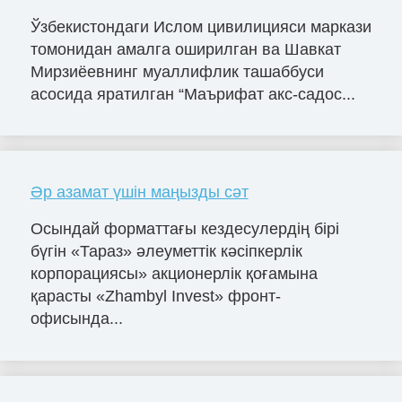
Ўзбекистондаги Ислом цивилицияси маркази
томонидан амалга оширилган ва Шавкат
Мирзиёевнинг муаллифлик ташаббуси
асосида яратилган “Маърифат акс-садос...
Әр азамат үшін маңызды сәт
Осындай форматтағы кездесулердің бірі
бүгін «Тараз» әлеуметтік кәсіпкерлік
корпорациясы» акционерлік қоғамына
қарасты «Zhambyl Invest» фронт-
офисында...