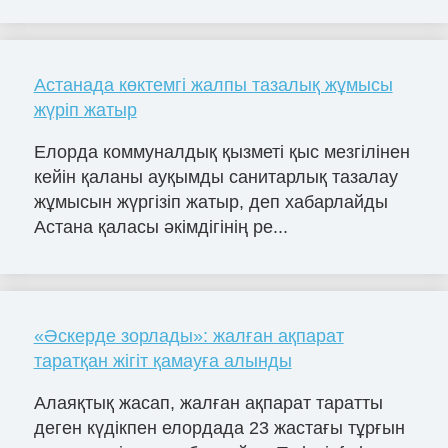
Астанада көктемгі жалпы тазалық жұмысы
жүріп жатыр
Елорда коммуналдық қызметі қыс мезгілінен
кейін қаланы ауқымды санитарлық тазалау
жұмысын жүргізіп жатыр, деп хабарлайды
Астана қаласы әкімдігінің ре...
«Әскерде зорлады»: жалған ақпарат
таратқан жігіт қамауға алынды
Алаяқтық жасап, жалған ақпарат таратты
деген күдікпен елордада 23 жастағы тұрғын