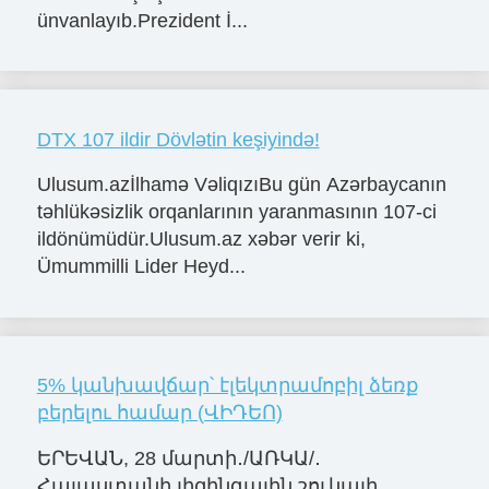
ünvanlayıb.Prezident İ...
DTX 107 ildir Dövlətin keşiyində!
Ulusum.azİlhamə VəliqızıBu gün Azərbaycanın
təhlükəsizlik orqanlarının yaranmasının 107-ci
ildönümüdür.Ulusum.az xəbər verir ki,
Ümummilli Lider Heyd...
5% կանխավճար՝ էլեկտրամոբիլ ձեռք
բերելու համար (ՎԻԴԵՈ)
ԵՐԵՎԱՆ, 28 մարտի․/ԱՌԿԱ/․
Հայաստանի լիզինգային շուկայի