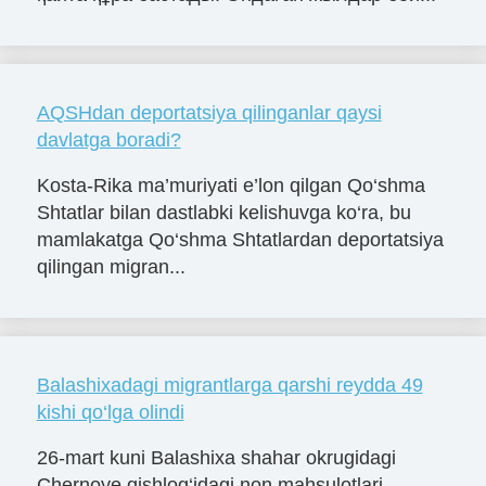
AQSHdan deportatsiya qilinganlar qaysi
davlatga boradi?
Kosta-Rika ma’muriyati e’lon qilgan Qo‘shma
Shtatlar bilan dastlabki kelishuvga ko‘ra, bu
mamlakatga Qo‘shma Shtatlardan deportatsiya
qilingan migran...
Balashixadagi migrantlarga qarshi reydda 49
kishi qo‘lga olindi
26-mart kuni Balashixa shahar okrugidagi
Chernoye qishlog‘idagi non mahsulotlari