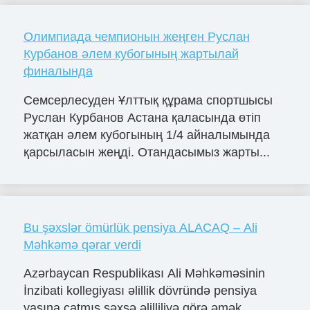
Олимпиада чемпионын жеңген Руслан
Курбанов әлем кубогының жартылай
финалында
Семсерлесуден Ұлттық құрама спортшысы
Руслан Курбанов Астана қаласында өтіп
жатқан әлем кубогының 1/4 айналымында
қарсыласын жеңді. Отандасымыз жарты...
Bu şəxslər ömürlük pensiya ALACAQ – Ali
Məhkəmə qərar verdi
Azərbaycan Respublikası Ali Məhkəməsinin
İnzibati kollegiyası əlillik dövründə pensiya
yaşına çatmış şəxsə əlilliliyə görə əmək