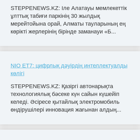
STEPPENEWS.KZ: Іле Алатауы мемлекеттік
ұлттық табиғи паркінің 30 жылдық
мерейтойына орай, Алматы тауларының ең
көрікті жерлерінің бірінде заманауи «Б...
NIO ET7: цифрлық дәуірдің интеллектуалды
көлігі
STEPPENEWS.KZ: Қазіргі автонарықта
технологиялық бәсеке күн сайын күшейіп
келеді. Әсіресе қытайлық электромобиль
өндірушілері инновация жағынан алдың...