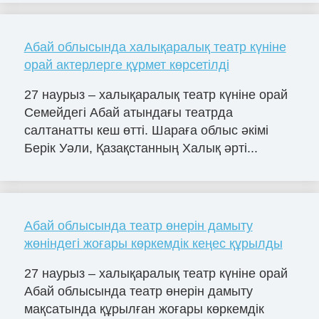
Абай облысында халықаралық театр күніне
орай актерлерге құрмет көрсетілді
27 наурыз – халықаралық театр күніне орай
Семейдегі Абай атындағы театрда
салтанатты кеш өтті. Шараға облыс әкімі
Берік Уәли, Қазақстанның Халық әрті...
Абай облысында театр өнерін дамыту
жөніндегі жоғары көркемдік кеңес құрылды
27 наурыз – халықаралық театр күніне орай
Абай облысында театр өнерін дамыту
мақсатында құрылған жоғары көркемдік