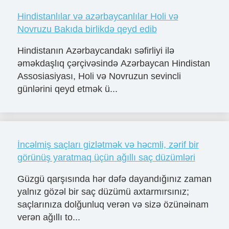
Hindistanlılar və azərbaycanlılar Holi və
Novruzu Bakıda birlikdə qeyd edib
Hindistanın Azərbaycandakı səfirliyi ilə
əməkdaşlıq çərçivəsində Azərbaycan Hindistan
Assosiasiyası, Holi və Novruzun sevincli
günlərini qeyd etmək ü...
İncəlmiş saçları gizlətmək və həcmli, zərif bir
görünüş yaratmaq üçün ağıllı saç düzümləri
Güzgü qarşısında hər dəfə dayandığınız zaman
yalnız gözəl bir saç düzümü axtarmırsınız;
saçlarınıza dolğunluq verən və sizə özünəinam
verən ağıllı to...