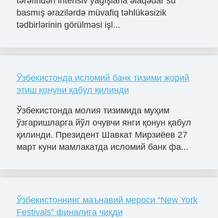
tərəfindən intensiv yağışlarla əlaqədar su
basmış ərazilərdə müvafiq təhlükəsizik
tədbirlərinin görülməsi işl...
Ўзбекистонда исломий банк тизими жорий
этиш қонуни қабул қилинди
Ўзбекистонда молия тизимида муҳим
ўзгаришларга йўл очувчи янги қонун қабул
қилинди. Президент Шавкат Мирзиёев 27
март куни мамлакатда исломий банк фа...
Ўзбекистоннинг маънавий мероси “New York
Festivals” финалига чиқди