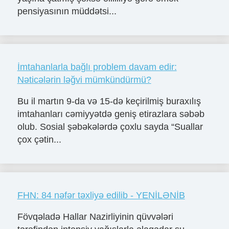
pensiyasının müddətsi...
İmtahanlarla bağlı problem davam edir:
Nəticələrin ləğvi mümkündürmü?
Bu il martın 9-da və 15-də keçirilmiş buraxılış
imtahanları cəmiyyətdə geniş etirazlara səbəb
olub. Sosial şəbəkələrdə çoxlu sayda “Suallar
çox çətin...
FHN: 84 nəfər təxliyə edilib - YENİLƏNİB
Fövqəladə Hallar Nazirliyinin qüvvələri