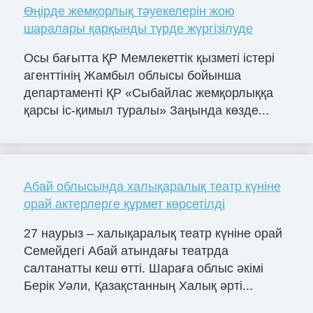
Өңірде жемқорлық тәуекелерін жою
шаралары қарқынды түрде жүргізілуде
Осы бағытта ҚР Мемлекеттік қызметі істері
агенттінің Жамбыл облысы бойынша
департаменті ҚР «Сыбайлас жемқорлыққа
қарсы іс-қимыл туралы» Заңында көзде...
Абай облысында халықаралық театр күніне
орай актерлерге құрмет көрсетілді
27 наурыз – халықаралық театр күніне орай
Семейдегі Абай атындағы театрда
салтанатты кеш өтті. Шараға облыс әкімі
Берік Уәли, Қазақстанның Халық әрті...