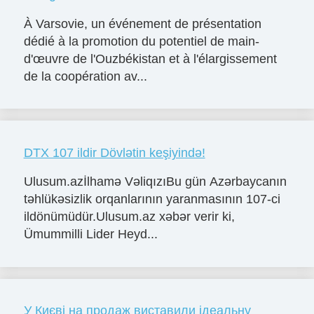
À Varsovie, un événement de présentation
dédié à la promotion du potentiel de main-
d'œuvre de l'Ouzbékistan et à l'élargissement
de la coopération av...
DTX 107 ildir Dövlətin keşiyində!
Ulusum.azİlhamə VəliqızıBu gün Azərbaycanın
təhlükəsizlik orqanlarının yaranmasının 107-ci
ildönümüdür.Ulusum.az xəbər verir ki,
Ümummilli Lider Heyd...
У Києві на продаж виставили ідеальну